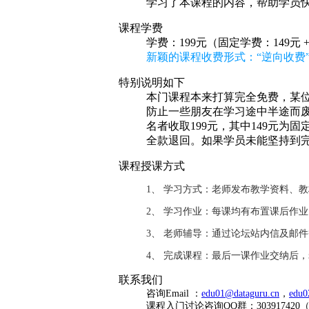
学习了本课程的内容，帮助学员
课程学费
学费：199元（固定学费：149元 
新颖的课程收费形式：“逆向收费”
特别说明如下
本门课程本来打算完全免费，某位
防止一些朋友在学习途中半途而废
名者收取199元，其中149元为
全款退回。如果学员未能坚持到
课程授课方式
1、 学习方式：老师发布教学资料、
2、 学习作业：每课均有布置课后作
3、 老师辅导：通过论坛站内信及邮
4、 完成课程：最后一课作业交纳后
联系我们
咨询Email ：
edu01@dataguru.cn
，
edu0
课程入门讨论咨询QQ群：3039174