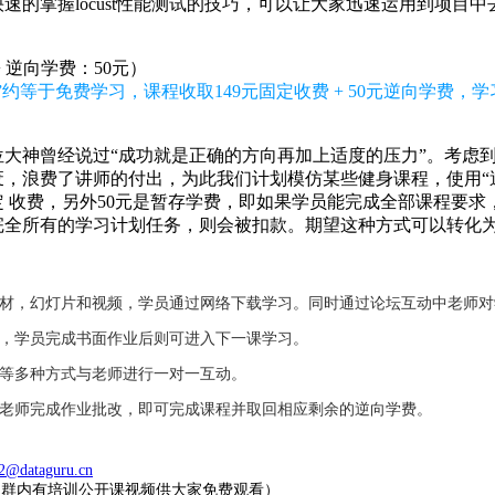
快速的掌握
locust
性能测试的技巧，可以让大家迅速运用到项目中
+ 逆向学费：50元）
约等于免费学习，课程收取149元固定收费 + 50元逆向学费
大神曾经说过“成功就是正确的方向再加上适度的压力”。考虑
，浪费了讲师的付出，为此我们计划模仿某些健身课程，使用“逆
固定 收费，另外50元是暂存学费，即如果学员能完成全部课程要
完全所有的学习计划任务，则会被扣款。期望这种方式可以转化
教材，幻灯片和视频，学员通过网络下载学习。同时通过论坛互动中老师
业，学员完成书面作业后则可进入下一课学习。
件等多种方式与老师进行一对一互动。
，老师完成作业批改，即可完成课程并取回相应剩余的逆向学费。
2@dataguru.cn
20（群内有培训公开课视频供大家免费观看）