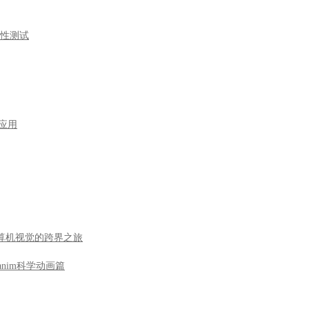
全性测试
型应用
到计算机视觉的跨界之旅
nim科学动画篇