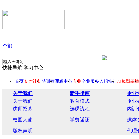
全部
快捷导航
学习中心
首页
专才计划
特训营
课程中心
专业
企业服务
入职特训
AI模型基地
关于我们
新手指南
企业
关于我们
教育模式
企业
讲师招募
选课流程
内训
校园大使
学费返还
媒体
版权声明
代理