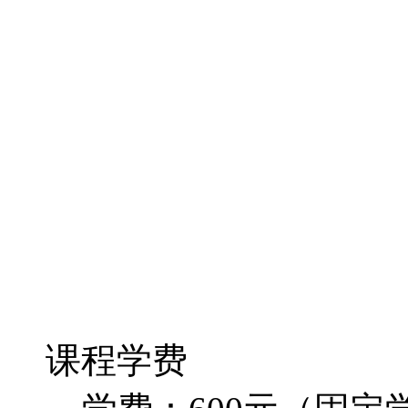
课程学费
学费：600元（固定学
新颖的课程收费形式
程收取400元固定收费
全额奖励返还给学员