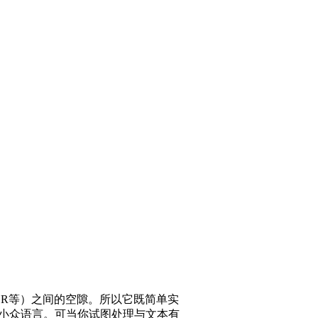
lab，R等）之间的空隙。所以它既简单实
于小众语言。可当你试图处理与文本有