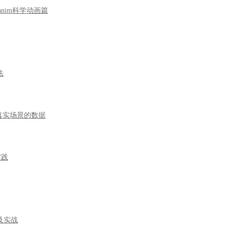
nim科学动画篇
法
于真实场景的数据
实践
及实战