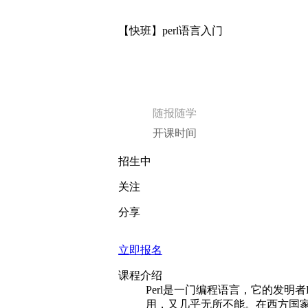
【快班】perl语言入门
随报随学
开课时间
招生中
关注
分享
立即报名
课程介绍
Perl是一门编程语言，它的发明者L
用，又几乎无所不能。在西方国家