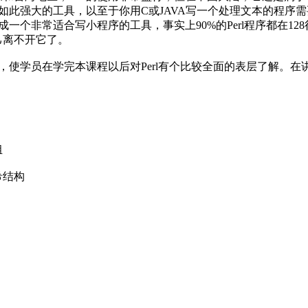
是如此强大的工具，以至于你用C或JAVA写一个处理文本的程序需要
成一个非常适合写小程序的工具，事实上90%的Perl程序都在128
己离不开它了。
知识，使学员在学完本课程以后对Perl有个比较全面的表层了解。
组
希结构