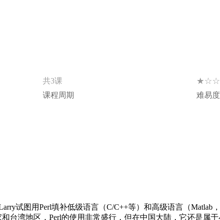
★☆☆
共3课
课程周期
难易度
arry试图用Perl填补低级语言（C/C++等）和高级语言（Mat
和台湾地区，Perl的使用非常盛行，但在中国大陆，它还是属