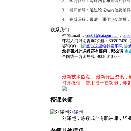
2、 学习作业：每课均有布置课后作
3、 老师辅导：通过论坛站内信及邮
4、 完成课程：最后一课作业交纳后
联系我们
咨询Email ：
edu01@dataguru.cn
，
edu0
课程入门讨论咨询QQ群：3039174
咨询QQ：
您是否对此课程还有疑问，那么请
点
全国统一咨询热线: 4008-010-006
最新技术热点、 最新行业资讯
打开微信，使用扫一扫功能，即
授课老师
刘泽熙
刘泽熙，炼数成金专职讲师，毕业
老师其他课程