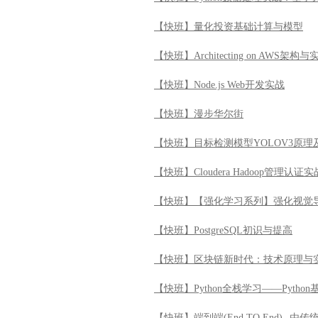
【快班】量化投资基础计算与模型
【快班】Architecting on AWS架构与
【快班】Node.js Web开发实战
【快班】漫步华尔街
【快班】目标检测模型YOLOV3原理
【快班】Cloudera Hadoop管理认证实
【快班】【强化学习系列】强化视觉
【快班】PostgreSQL初识与提高
【快班】区块链新时代：技术原理与
【快班】Python全栈学习——Python
【快班】端到端(End TO End)--