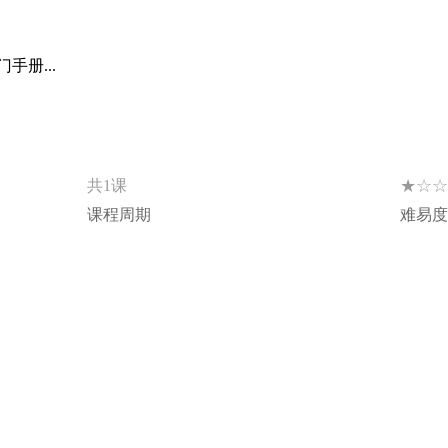
册...
★☆☆
共1课
课程周期
难易度