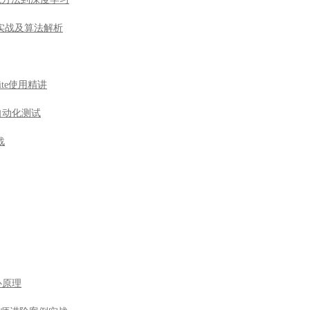
实战及算法解析
ite使用精讲
n自动化测试
战
心原理