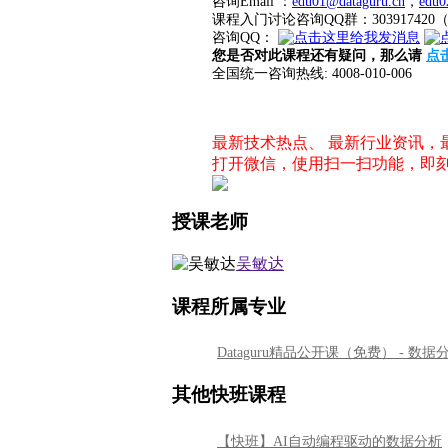
咨询Email ：
edu01@dataguru.cn
，
edu0
课程入门讨论咨询QQ群：3039174
咨询QQ：
您是否对此课程还有疑问，那么请
点
全国统一咨询热线: 4008-010-006
最新技术热点、 最新行业资讯
打开微信，使用扫一扫功能，即
授课老师
吴敏达
课程所属专业
Dataguru精品公开课（免费） - 数
其他快班课程
【快班】AI自动编程驱动的数据分析