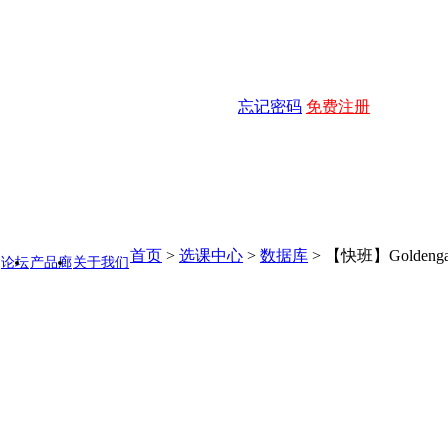
忘记密码
免费注册
首页
>
选课中心
>
数据库
>
【快班】Golden
论坛
产品廊
关于我们
，报名专业套餐，可享受0元学习特惠！
点击了解详情
★★★
共15课
课程周期
难易度