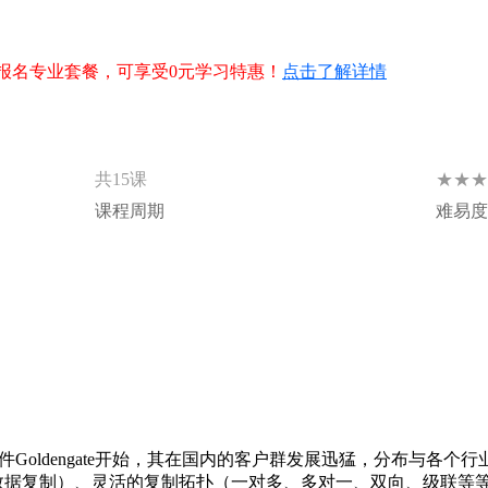
软件Goldengate开始，其在国内的客户群发展迅猛，分布与各个行业
数据复制）、灵活的复制拓扑（一对多、多对一、双向、级联等
场景下都有用武之地；技术层面上，Goldengate和oracle databa
于数据库从业人员来说，对Goldengate产品深入的理解和
程将会您分享Goldengate的每个细节。
拓扑说明