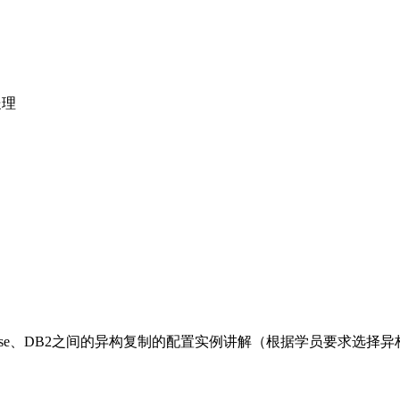
ysql、Sybase、DB2之间的异构复制的配置实例讲解（根据学员要求
置方法
Java Adaptor的使用
的概念和尝试；