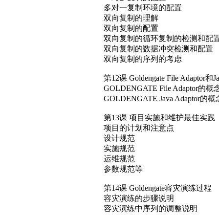
GOLDENGATE Java Adaptor的概念和
第13课 项目实施和维护最佳实践
项目的计划和注意点
设计规范
实施规范
运维规范
参数规范等
第14课 Goldengate容灾演练过程
容灾演练的步骤说明
容灾演练中序列的调整说明
第15课 Goldengate12c的新特
Goldengate12c性特性介绍
课程复习及总结
授课讲师
顾老师，目前任职于某世界五百强公司，
过的主要项目：银联商务数据容
目测试、安徽移动经分系统复制
课程环境