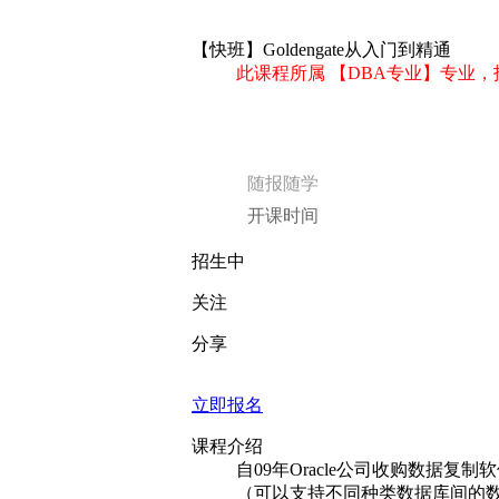
招生中
关注
分享
立即报名
课程介绍
自09年Oracle公司收购数据复制
（可以支持不同种类数据库间的
户的容灾、数据总线、双业务中心等各种需求
关产品的整合也在快速的进行中。对
新特性的学习就显得非常重要了，本课
课程大纲
第1课 Goldengate概述
GOLDENGATE是什么？
GOLDENGATE适用的场景以及
GOLDENGATE基本原理介绍
GOLDENGATE产品线介绍