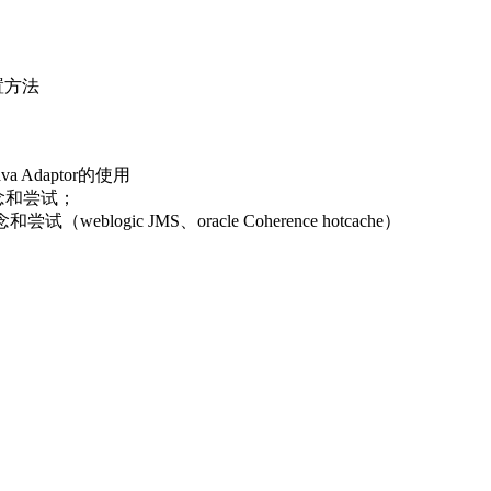
尝试（weblogic JMS、oracle Coherence hotcache）
性及课程总结
任高级咨询顾问，负责oracle goldengate、ODI、OE
灾测试和实施、国药/上药数据复制测试和实施、江西电信数据容
测试等等