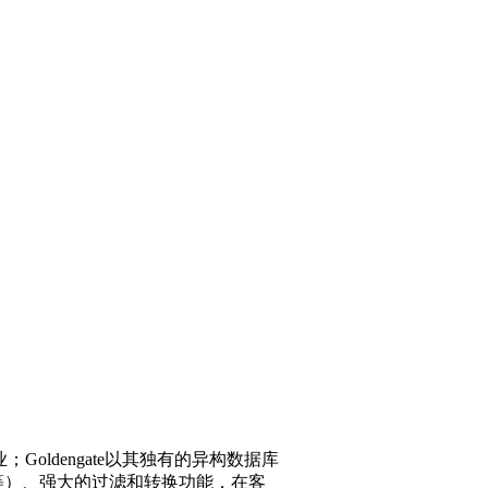
；Goldengate以其独有的异构数据库
等）、强大的过滤和转换功能，在客
se、Fusion middleware等相
灵活运用，实施和日常运维的最佳实践，