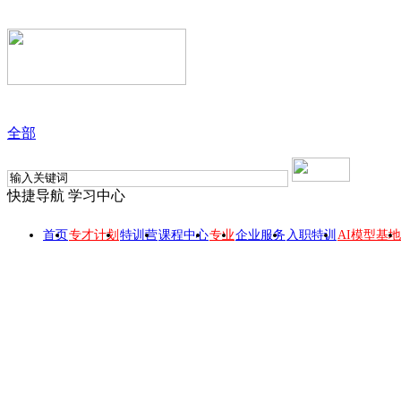
全部
快捷导航
学习中心
首页
专才计划
特训营
课程中心
专业
企业服务
入职特训
AI模型基地
【快班】Goldengate从入门到精通
此课程所属 【DBA专业】专业
随报随学
开课时间