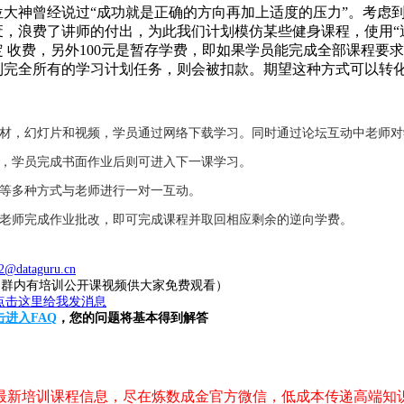
大神曾经说过“成功就是正确的方向再加上适度的压力”。考虑
，浪费了讲师的付出，为此我们计划模仿某些健身课程，使用“逆
固定 收费，另外100元是暂存学费，即如果学员能完成全部课程要
到完全所有的学习计划任务，则会被扣款。期望这种方式可以转
教材，幻灯片和视频，学员通过网络下载学习。同时通过论坛互动中老师
业，学员完成书面作业后则可进入下一课学习。
件等多种方式与老师进行一对一互动。
，老师完成作业批改，即可完成课程并取回相应剩余的逆向学费。
2@dataguru.cn
20（群内有培训公开课视频供大家免费观看）
击进入FAQ
，您的问题将基本得到解答
，最新培训课程信息，尽在炼数成金官方微信，低成本传递高端知