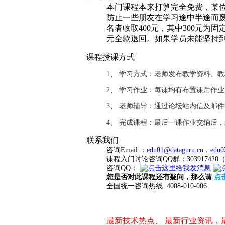
本门课程本来打算完全免费，某位
防止一些朋友在学习途中半途而废
名者收取400元，其中300元为
元全款退回。如果学员未能坚持
课程授课方式
1、 学习方式：老师发布教学资料、
2、 学习作业：每课均有布置课后作
3、 老师辅导：通过论坛站内信及邮
4、 完成课程：最后一课作业交纳后
联系我们
咨询Email ：
edu01@dataguru.cn
，
edu0
课程入门讨论咨询QQ群：3039174
咨询QQ：
您是否对此课程还有疑问，那么请
点
全国统一咨询热线: 4008-010-006
最新技术热点、 最新行业资讯