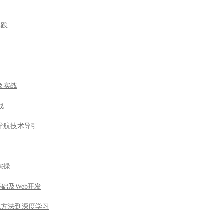
实践
及实战
战
导航技术导引
实操
基础及Web开发
由传统方法到深度学习