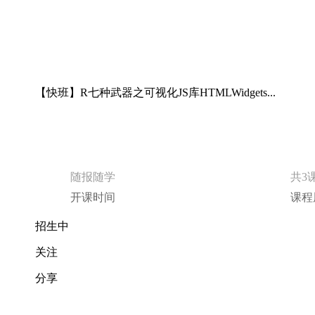
【快班】R七种武器之可视化JS库HTMLWidgets...
随报随学
共3
开课时间
课程
招生中
关注
分享